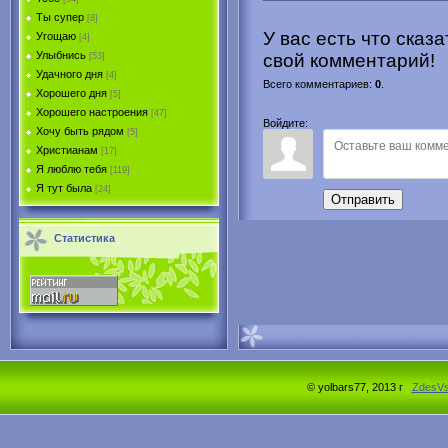
Ты супер
[8]
У вас есть что сказ
Угощаю
[4]
Улыбнись
свой комментарий!
[53]
Удачного дня
[4]
Всего комментариев
:
0
.
Хорошего дня
[5]
Хорошего настроения
[47]
Войдите:
Хочу быть рядом
[5]
Христианам
[17]
Я люблю тебя
[119]
Я тут была
[24]
Отправить
Статистика
© yolbars77, 2013 г
ZdesV