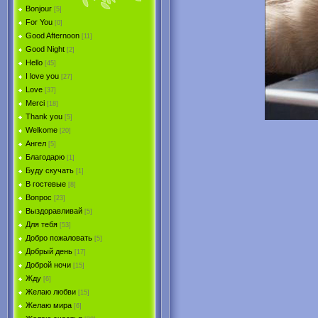
Bonjour
[5]
For You
[0]
Good Afternoon
[11]
Good Night
[2]
Hello
[45]
I love you
[27]
Love
[37]
Merci
[18]
Thank you
[5]
Welkome
[20]
Ангел
[5]
Благодарю
[1]
Буду скучать
[1]
В гостевые
[8]
Вопрос
[23]
Выздоравливай
[5]
Для тебя
[53]
Добро пожаловать
[5]
Добрый день
[17]
Доброй ночи
[15]
Жду
[6]
Желаю любви
[15]
Желаю мира
[6]