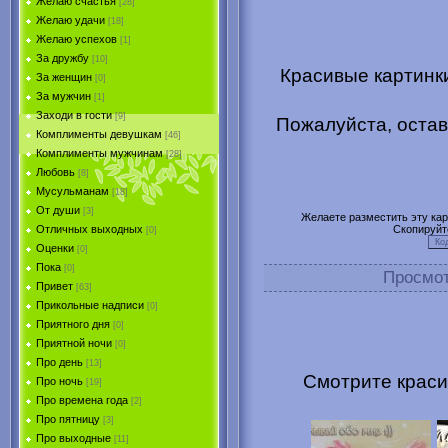
Желаю счастья
[28]
Желаю удачи
[18]
Желаю успехов
[1]
За дружбу
[10]
Красивые картинки
За женщин
[0]
За мужчин
[1]
Заходи в гости
[9]
Пожалуйста, остав
Комплименты девушкам
[46]
Комплименты мужчинам
[28]
Любовь
[8]
Мусульманам
[18]
От души
[3]
Желаете разместить эту карт
Скопируйт
Отличных выходных
[0]
Оценки
[0]
Пока
[0]
Просмо
Привет
[63]
Прикольные надписи
[0]
Приятного дня
[0]
Приятной ночи
[0]
Про день
[13]
Смотрите краси
Про ночь
[19]
Про времена года
[2]
Про пятницу
[3]
Про выходные
[11]