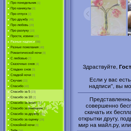
Про понедельник
[1]
Про каникулы
[0]
Про отпуск
[2]
Про дружбу
[46]
Про любовь
[20]
Про разлуку
[10]
Прости, извини
[42]
Разные надписи
[56]
Разные пожелания
[40]
Романтической ночи
[0]
С любовью
[7]
Сказочных снов
[4]
Здраствуйте,
Гос
Сладких снов
[5]
Сладкой ночи
[0]
Если у вас ест
Скучаю
[22]
надписи", вы м
Спасибо
[42]
Спасибо за 5
[23]
Спасибо за 10
[2]
Представленные
Спасибо за визит
[11]
совершенно бесп
Спасибо за внимание
[5]
скачать их беспл
Спасибо за дружбу
[11]
открытки другу, под
Спасибо за оценку
[24]
мир на майл.ру, или
Спокойной ночи
[6]
Тебе
[54]