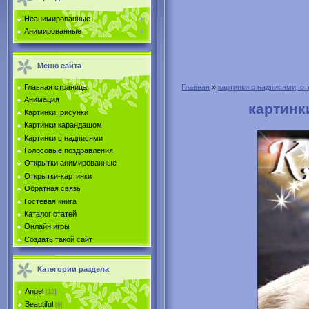
Неанимированные
Анимированные
Меню сайта
Главная страница
Главная
»
картинки с надписями, от
Анимация
картинк
Картинки, рисунки
Картинки карандашом
Картинки с надписями
Голосовые поздравления
Открытки анимированные
Открытки-картинки
Обратная связь
Гостевая книга
Каталог статей
Онлайн игры
Создать такой сайт
Категории раздела
Angel
[12]
Beautiful
[8]