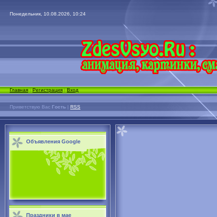
Понедельник, 10.08.2026, 10:24
Главная
|
Регистрация
|
Вход
Приветствую Вас
Гость
|
RSS
Объявления Google
Праздники в мае