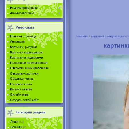
Неанимированные
Анимированные
Меню сайта
Главная страница
Главная
»
картинки с надписями, от
Анимация
картинк
Картинки, рисунки
Картинки карандашом
Картинки с надписями
Голосовые поздравления
Открытки анимированные
Открытки-картинки
Обратная связь
Гостевая книга
Каталог статей
Онлайн игры
Создать такой сайт
Категории раздела
Angel
[12]
Beautiful
[8]