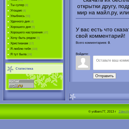
открытки другу, под
Ты супер
[8]
Угощаю
[4]
мир на майл.ру, или
Улыбнись
[53]
Удачного дня
[4]
Хорошего дня
[5]
У вас есть что сказ
Хорошего настроения
[47]
свой комментарий!
Хочу быть рядом
[5]
Всего комментариев
:
0
.
Христианам
[17]
Я люблю тебя
[119]
Войдите:
Я тут была
[24]
Статистика
Отправить
© yolbars77, 2013 г
ZdesV