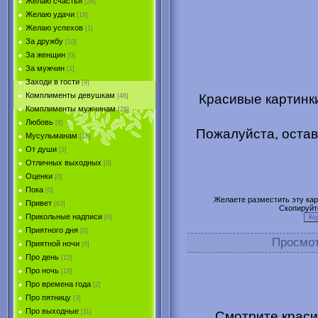
Желаю счастья
[28]
Желаю удачи
[18]
Желаю успехов
[1]
За дружбу
[10]
За женщин
[0]
За мужчин
[1]
Заходи в гости
[9]
Комплименты девушкам
Красивые картинки
[46]
Комплименты мужчинам
[28]
Любовь
[8]
Пожалуйста, остав
Мусульманам
[18]
От души
[3]
Отличных выходных
[0]
Оценки
[0]
Пока
[0]
Желаете разместить эту карт
Привет
[63]
Скопируйт
Прикольные надписи
[0]
Приятного дня
[0]
Просмо
Приятной ночи
[0]
Про день
[13]
Про ночь
[19]
Про времена года
[2]
Про пятницу
[3]
Про выходные
[11]
Смотрите краси