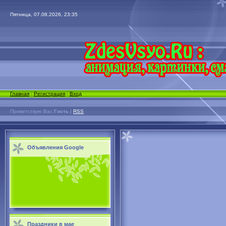
Пятница, 07.08.2026, 23:35
Главная
|
Регистрация
|
Вход
Приветствую Вас
Гость
|
RSS
Объявления Google
Праздники в мае