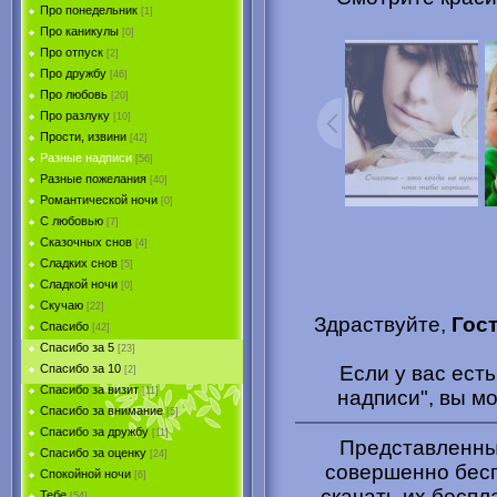
Про понедельник
[1]
Про каникулы
[0]
Про отпуск
[2]
Про дружбу
[46]
Про любовь
[20]
Про разлуку
[10]
Прости, извини
[42]
Разные надписи
[56]
Разные пожелания
[40]
Романтической ночи
[0]
С любовью
[7]
Сказочных снов
[4]
Сладких снов
[5]
Сладкой ночи
[0]
Скучаю
[22]
Здраствуйте,
Гос
Спасибо
[42]
Спасибо за 5
[23]
Если у вас ест
Спасибо за 10
[2]
Спасибо за визит
[11]
надписи", вы м
Спасибо за внимание
[5]
Спасибо за дружбу
[11]
Представленные
Спасибо за оценку
[24]
совершенно бесп
Спокойной ночи
[6]
скачать их беспл
Тебе
[54]