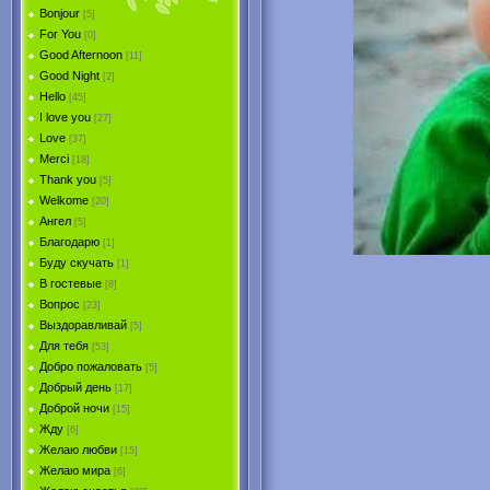
Bonjour
[5]
For You
[0]
Good Afternoon
[11]
Good Night
[2]
Hello
[45]
I love you
[27]
Love
[37]
Merci
[18]
Thank you
[5]
Welkome
[20]
Ангел
[5]
Благодарю
[1]
Буду скучать
[1]
В гостевые
[8]
Вопрос
[23]
Выздоравливай
[5]
Для тебя
[53]
Добро пожаловать
[5]
Добрый день
[17]
Доброй ночи
[15]
Жду
[6]
Желаю любви
[15]
Желаю мира
[6]