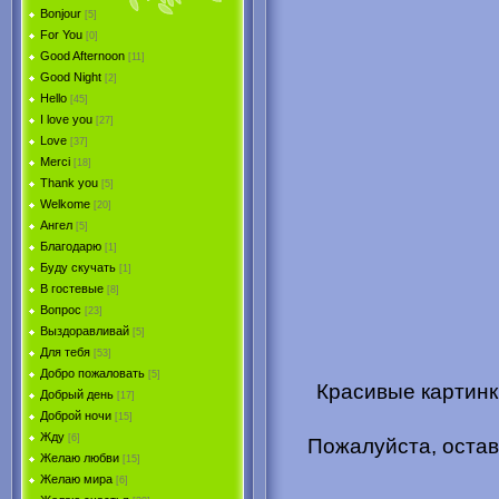
Bonjour
[5]
For You
[0]
Good Afternoon
[11]
Good Night
[2]
Hello
[45]
I love you
[27]
Love
[37]
Merci
[18]
Thank you
[5]
Welkome
[20]
Ангел
[5]
Благодарю
[1]
Буду скучать
[1]
В гостевые
[8]
Вопрос
[23]
Выздоравливай
[5]
Для тебя
[53]
Добро пожаловать
[5]
Красивые картинк
Добрый день
[17]
Доброй ночи
[15]
Жду
[6]
Пожалуйста, остав
Желаю любви
[15]
Желаю мира
[6]