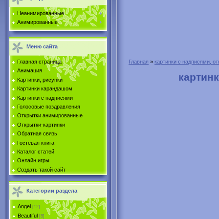
Неанимированные
Анимированные
Меню сайта
Главная страница
Главная
»
картинки с надписями, от
Анимация
картинк
Картинки, рисунки
Картинки карандашом
Картинки с надписями
Голосовые поздравления
Открытки анимированные
Открытки-картинки
Обратная связь
Гостевая книга
Каталог статей
Онлайн игры
Создать такой сайт
Категории раздела
Angel
[12]
Beautiful
[8]