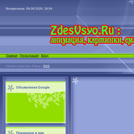
Воскресенье, 09.08.2026, 16:04
Главная
|
Регистрация
|
Вход
Приветствую Вас
Гость
|
RSS
Объявления Google
Праздники в мае