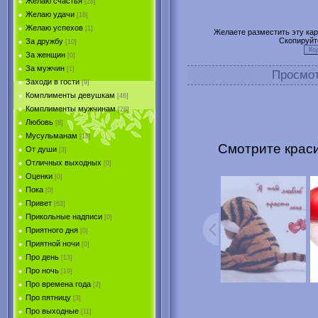
Желаю счастья
[28]
Желаю удачи
[18]
Желаю успехов
[1]
Желаете разместить эту карт
Скопируйт
За дружбу
[10]
За женщин
[0]
За мужчин
[1]
Просмо
Заходи в гости
[9]
Комплименты девушкам
[46]
Комплименты мужчинам
[28]
Любовь
[8]
Мусульманам
[18]
Смотрите краси
От души
[3]
Отличных выходных
[0]
Оценки
[0]
Пока
[0]
Привет
[63]
Прикольные надписи
[0]
Приятного дня
[0]
Приятной ночи
[0]
Про день
[13]
Про ночь
[19]
Про времена года
[2]
Про пятницу
[3]
Про выходные
[11]