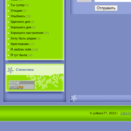
Ты супер
[8]
Отправить
Угощаю
[4]
Улыбнись
[53]
Удачного дня
[4]
Хорошего дня
[5]
Хорошего настроения
[47]
Хочу быть рядом
[5]
Христианам
[17]
Я люблю тебя
[119]
Я тут была
[24]
Статистика
© yolbars77, 2013 г
ZdesV