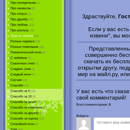
Про понедельник
[1]
Про каникулы
[0]
Про отпуск
[2]
Здраствуйте,
Гос
Про дружбу
[46]
Про любовь
[20]
Если у вас есть
Про разлуку
[10]
извини", вы м
Прости, извини
[42]
Разные надписи
[56]
Разные пожелания
Представленные
[40]
Романтической ночи
[0]
совершенно бесп
С любовью
[7]
скачать их беспл
Сказочных снов
[4]
открытки другу, под
Сладких снов
[5]
мир на майл.ру, или
Сладкой ночи
[0]
Скучаю
[22]
Спасибо
[42]
У вас есть что сказ
Спасибо за 5
[23]
Спасибо за 10
свой комментарий!
[2]
Спасибо за визит
[11]
Всего комментариев
:
0
.
Спасибо за внимание
[5]
Спасибо за дружбу
[11]
Войдите:
Спасибо за оценку
[24]
Спокойной ночи
[6]
Тебе
[54]