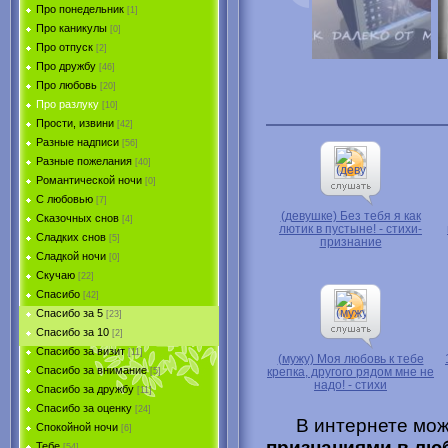
Про понедельник
[1]
Про каникулы
[0]
Про отпуск
[2]
Про дружбу
[46]
Про любовь
[20]
Про разлуку
[10]
Прости, извини
[42]
Разные надписи
[56]
Разные пожелания
[40]
Романтической ночи
[0]
С любовью
[7]
(девушке) Без тебя я как
Сказочных снов
[4]
лютик в пустыне! - стихи-
Сладких снов
[5]
признание
Сладкой ночи
[0]
Скучаю
[22]
Спасибо
[42]
Спасибо за 5
[23]
Спасибо за 10
[2]
Спасибо за визит
[11]
(мужу) Моя любовь к тебе
Спасибо за внимание
крепка, другого рядом мне не
[5]
надо! - стихи
Спасибо за дружбу
[11]
Спасибо за оценку
[24]
В интернете мо
Спокойной ночи
[6]
признаниями в лю
Тебе
[54]