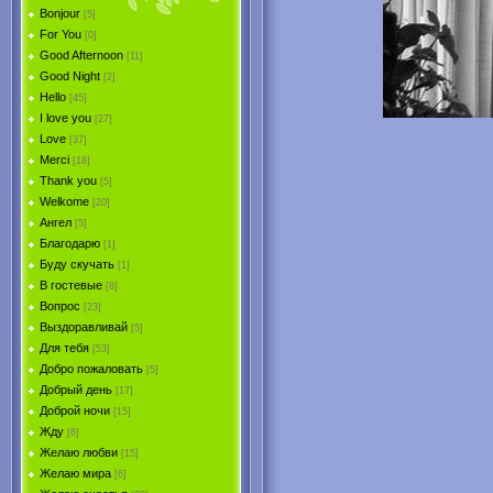
Bonjour
[5]
For You
[0]
Good Afternoon
[11]
Good Night
[2]
Hello
[45]
I love you
[27]
Love
[37]
Merci
[18]
Thank you
[5]
Welkome
[20]
Ангел
[5]
Благодарю
[1]
Буду скучать
[1]
В гостевые
[8]
Вопрос
[23]
Выздоравливай
[5]
Для тебя
[53]
Добро пожаловать
[5]
Добрый день
[17]
Доброй ночи
[15]
Жду
[6]
Желаю любви
[15]
Желаю мира
[6]