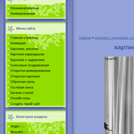
Неанимированные
Анимированные
Меню сайта
Главная страница
Главная
»
картинки с надписями, от
Анимация
карти
Картинки, рисунки
Картинки карандашом
Картинки с надписями
Голосовые поздравления
Открытки анимированные
Открытки-картинки
Обратная связь
Гостевая книга
Каталог статей
Онлайн игры
Создать такой сайт
Категории раздела
Angel
[12]
Beautiful
[8]