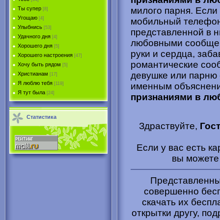
милого парня. Если
Ты супер
[8]
Угощаю
[4]
мобильный телефон,
Улыбнись
[53]
представленной в 
Удачного дня
[4]
любовными сообщен
Хорошего дня
[5]
руки и сердца, заб
Хорошего настроения
[47]
романтические сооб
Хочу быть рядом
[5]
девушке или парню 
Христианам
[17]
Я люблю тебя
именным объяснени
[119]
Я тут была
[24]
признаниями в лю
Статистика
Здраствуйте,
Гос
Если у вас есть к
вы может
Представленные
совершенно бесп
скачать их беспл
открытки другу, под