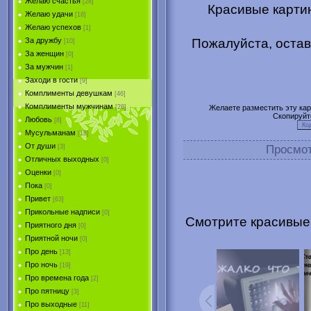
Желаю счастья
[28]
Красивые картин
Желаю удачи
[18]
Желаю успехов
[1]
Пожалуйста, остав
За дружбу
[10]
За женщин
[0]
За мужчин
[1]
Заходи в гости
[9]
Комплименты девушкам
[46]
Комплименты мужчинам
Желаете разместить эту карт
[28]
Скопируйт
Любовь
[8]
Мусульманам
[18]
От души
Просмо
[3]
Отличных выходных
[0]
Оценки
[0]
Пока
[0]
Привет
[63]
Прикольные надписи
[0]
Смотрите красивые 
Приятного дня
[0]
Приятной ночи
[0]
Про день
[13]
Про ночь
[19]
Про времена года
[2]
Про пятницу
[3]
Про выходные
[11]