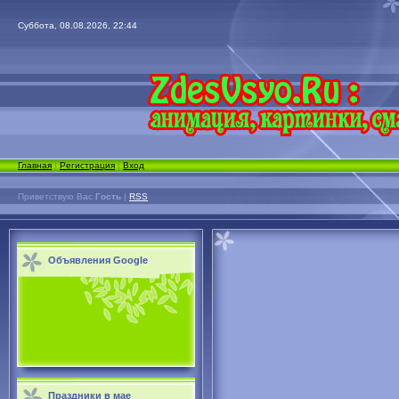
Суббота, 08.08.2026, 22:44
Главная
|
Регистрация
|
Вход
Приветствую Вас
Гость
|
RSS
Объявления Google
Праздники в мае