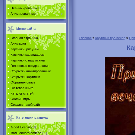
Неанимированные
Анимированные
Меню сайта
Главная страница
Главная
»
Картинки про вечер
»
При
Анимация
Ка
Картинки, рисунки
Картинки карандашом
Картинки с надписями
Голосовые поздравления
Открытки анимированные
Открытки-картинки
Обратная связь
Гостевая книга
Каталог статей
Онлайн игры
Создать такой сайт
Категории раздела
Good Evening
[8]
Волшебного вечера
[15]