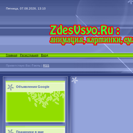
Пятница, 07.08.2026, 13:10
Главная
|
Регистрация
|
Вход
Приветствую Вас
Гость
|
RSS
Объявления Google
Праздники в мае