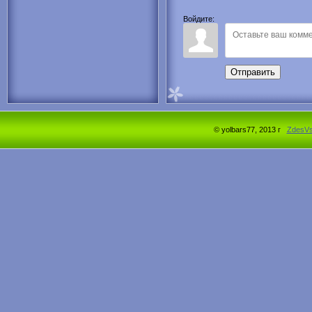
Войдите:
Отправить
© yolbars77, 2013 г
ZdesV