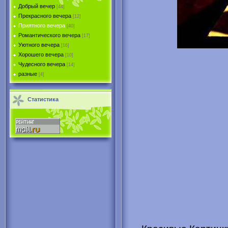
Добрый вечер
[44]
Прекрасного вечера
[12]
Приятного вечера
[40]
Романтического вечера
[17]
Уютного вечера
[16]
Хорошего вечера
[10]
Чудесного вечера
[14]
разные
[4]
Статистика