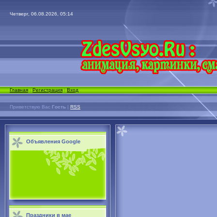
Четверг, 06.08.2026, 05:14
Главная
|
Регистрация
|
Вход
Приветствую Вас
Гость
|
RSS
Объявления Google
Праздники в мае