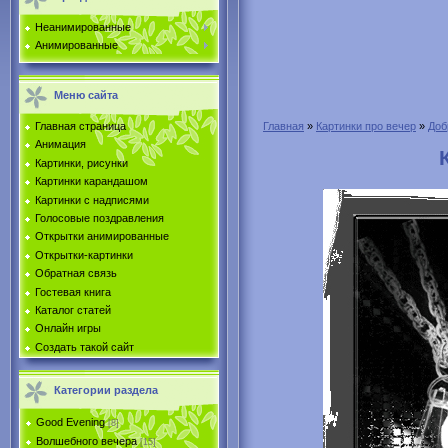
Неанимированные
Анимированные
Меню сайта
Главная страница
Главная
»
Картинки про вечер
»
Доб
Анимация
Картинки, рисунки
Картинки карандашом
Картинки с надписями
Голосовые поздравления
Открытки анимированные
Открытки-картинки
Обратная связь
Гостевая книга
Каталог статей
Онлайн игры
Создать такой сайт
Категории раздела
Good Evening
[8]
Волшебного вечера
[15]