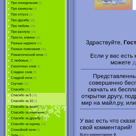
Про понедельник
[1]
Про каникулы
[0]
Про отпуск
[2]
Про дружбу
[46]
Про любовь
[20]
Про разлуку
[10]
Прости, извини
[42]
Здраствуйте,
Гос
Разные надписи
[56]
Разные пожелания
[40]
Если у вас есть 
Романтической ночи
[0]
С любовью
можете
д
[7]
Сказочных снов
[4]
Сладких снов
[5]
Представленные
Сладкой ночи
[0]
совершенно бесп
Скучаю
[22]
скачать их беспл
Спасибо
[42]
открытки другу, под
Спасибо за 5
[23]
Спасибо за 10
мир на майл.ру, или
[2]
Спасибо за визит
[11]
Спасибо за внимание
[5]
Спасибо за дружбу
[11]
У вас есть что сказ
Спасибо за оценку
[24]
свой комментарий!
Спокойной ночи
[6]
Всего комментариев
:
0
.
Тебе
[54]