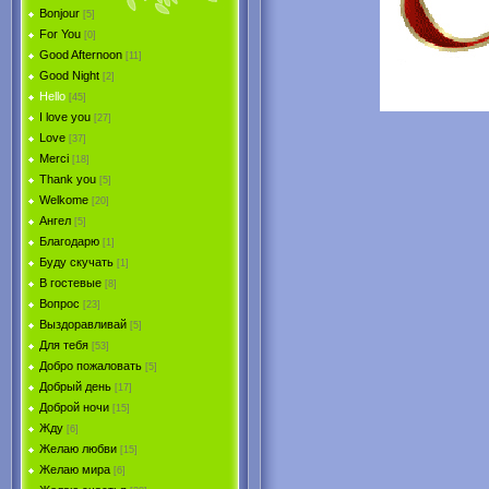
Bonjour
[5]
For You
[0]
Good Afternoon
[11]
Good Night
[2]
Hello
[45]
I love you
[27]
Love
[37]
Merci
[18]
Thank you
[5]
Welkome
[20]
Ангел
[5]
Благодарю
[1]
Буду скучать
[1]
В гостевые
[8]
Вопрос
[23]
Выздоравливай
[5]
Для тебя
[53]
Добро пожаловать
[5]
Добрый день
[17]
Доброй ночи
[15]
Жду
[6]
Желаю любви
[15]
Желаю мира
[6]