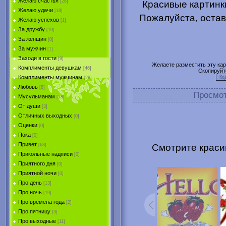
Желаю счастья
[28]
Красивые картинки
Желаю удачи
[18]
Пожалуйста, остав
Желаю успехов
[1]
За дружбу
[10]
За женщин
[0]
За мужчин
[1]
Заходи в гости
[9]
Желаете разместить эту карт
Комплименты девушкам
[46]
Скопируйт
Комплименты мужчинам
[28]
Любовь
[8]
Просмо
Мусульманам
[18]
От души
[3]
Отличных выходных
[0]
Оценки
[0]
Пока
[0]
Привет
Смотрите красив
[63]
Прикольные надписи
[0]
Приятного дня
[0]
Приятной ночи
[0]
Про день
[13]
Про ночь
[19]
Про времена года
[2]
Про пятницу
[3]
Про выходные
[11]