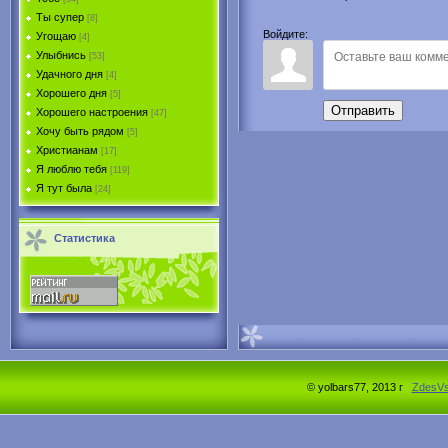
Ты супер
[8]
Войдите:
Угощаю
[4]
Улыбнись
[53]
Удачного дня
[4]
Хорошего дня
[5]
Отправить
Хорошего настроения
[47]
Хочу быть рядом
[5]
Христианам
[17]
Я люблю тебя
[119]
Я тут была
[24]
Статистика
© yolbars77, 2013 г
ZdesV