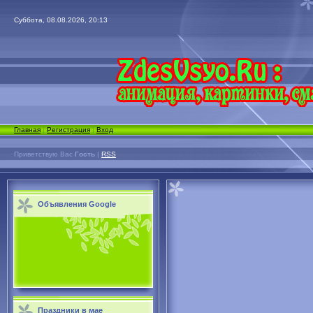
Суббота, 08.08.2026, 20:13
Главная
|
Регистрация
|
Вход
Приветствую Вас
Гость
|
RSS
Объявления Google
Праздники в мае