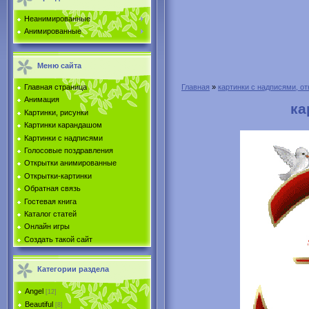
Неанимированные
Анимированные
Меню сайта
Главная страница
Главная
»
картинки с надписями, от
Анимация
ка
Картинки, рисунки
Картинки карандашом
Картинки с надписями
Голосовые поздравления
Открытки анимированные
Открытки-картинки
Обратная связь
Гостевая книга
Каталог статей
Онлайн игры
Создать такой сайт
Категории раздела
Angel
[12]
Beautiful
[8]