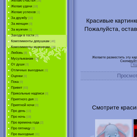
Желаю счастья
[28]
Желаю удачи
[18]
Желаю успехов
[1]
За дружбу
[10]
Красивые картинки
За женщин
[0]
Пожалуйста, остав
За мужчин
[1]
Заходи в гости
[9]
Комплименты девушкам
[46]
Комплименты мужчинам
[28]
Любовь
[8]
Желаете разместить эту карт
Мусульманам
[18]
Скопируйт
От души
[3]
Отличных выходных
[0]
Просмо
Оценки
[0]
Пока
[0]
Привет
[63]
Прикольные надписи
[0]
Приятного дня
[0]
Приятной ночи
[0]
Смотрите красив
Про день
[13]
Про ночь
[19]
Про времена года
[2]
Про пятницу
[3]
Про выходные
[11]