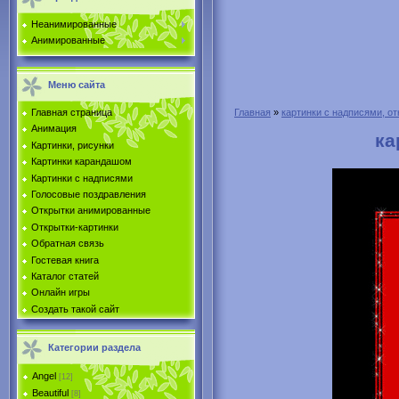
Неанимированные
Анимированные
Меню сайта
Главная страница
Главная
»
картинки с надписями, от
Анимация
ка
Картинки, рисунки
Картинки карандашом
Картинки с надписями
Голосовые поздравления
Открытки анимированные
Открытки-картинки
Обратная связь
Гостевая книга
Каталог статей
Онлайн игры
Создать такой сайт
Категории раздела
Angel
[12]
Beautiful
[8]