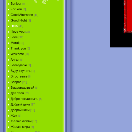
Bonjour
[5]
For You
[0]
Good Afternoon
[11]
Good Night
[2]
Hello
[45]
I love you
[27]
Love
[37]
Merci
[18]
Thank you
[5]
Welkome
[20]
Ангел
[5]
Благодарю
[1]
Буду скучать
[1]
В гостевые
[8]
Вопрос
[23]
Выздоравливай
[5]
Для тебя
[53]
Добро пожаловать
[5]
Добрый день
[17]
Доброй ночи
[15]
Жду
[6]
Желаю любви
[15]
Желаю мира
[6]