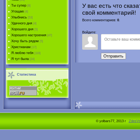
У вас есть что сказ
Ты супер
[8]
Угощаю
свой комментарий!
[4]
Улыбнись
[53]
Всего комментариев
:
0
.
Удачного дня
[4]
Хорошего дня
[5]
Войдите:
Хорошего настроения
[47]
Хочу быть рядом
[5]
Христианам
[17]
Я люблю тебя
[119]
Отправить
Я тут была
[24]
Статистика
© yolbars77, 2013 г
ZdesV