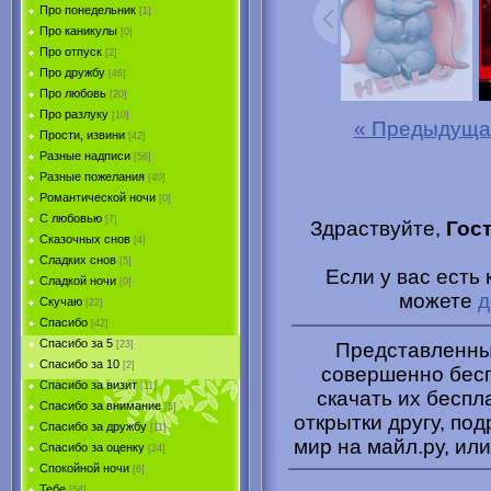
Про понедельник
[1]
Про каникулы
[0]
Про отпуск
[2]
Про дружбу
[46]
Про любовь
[20]
Про разлуку
[10]
« Предыдуща
Прости, извини
[42]
Разные надписи
[56]
Разные пожелания
[40]
Романтической ночи
[0]
С любовью
[7]
Здраствуйте,
Гос
Сказочных снов
[4]
Сладких снов
[5]
Если у вас есть 
Сладкой ночи
[0]
можете
д
Скучаю
[22]
Спасибо
[42]
Спасибо за 5
Представленные
[23]
Спасибо за 10
[2]
совершенно бесп
Спасибо за визит
[11]
скачать их беспл
Спасибо за внимание
[5]
открытки другу, под
Спасибо за дружбу
[11]
мир на майл.ру, или
Спасибо за оценку
[24]
Спокойной ночи
[6]
Тебе
[54]