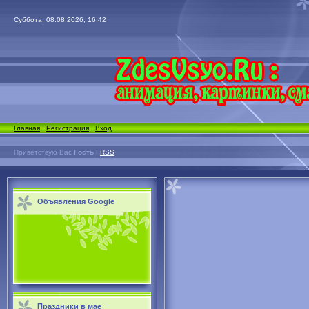
Суббота, 08.08.2026, 16:42
Главная
|
Регистрация
|
Вход
Приветствую Вас
Гость
|
RSS
Объявления Google
Праздники в мае