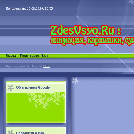
Понедельник, 10.08.2026, 10:55
Главная
|
Регистрация
|
Вход
Приветствую Вас
Гость
|
RSS
Объявления Google
Праздники в мае