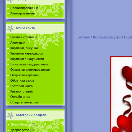
Неанимированные
Анимированные
Меню сайта
Главная страница
Главная
»
Картинки про утро
»
Good
Анимация
Картинки, рисунки
Картинки карандашом
Картинки с надписями
Голосовые поздравления
Открытки анимированные
Открытки-картинки
Обратная связь
Гостевая книга
Каталог статей
Онлайн игры
Создать такой сайт
Категории раздела
Good Morning
[58]
Доброе утро
[30]