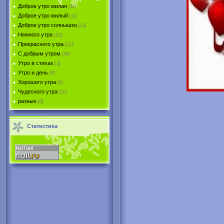
Доброе утро милая
[11]
Доброе утро милый
[11]
Доброе утро солнышко
[13]
Нежного утра
[13]
Прекрасного утра
[12]
С добрым утром
[36]
Утро в стихах
[3]
Утро и день
[8]
Хорошего утра
[9]
Чудесного утра
[10]
разные
[0]
Статистика