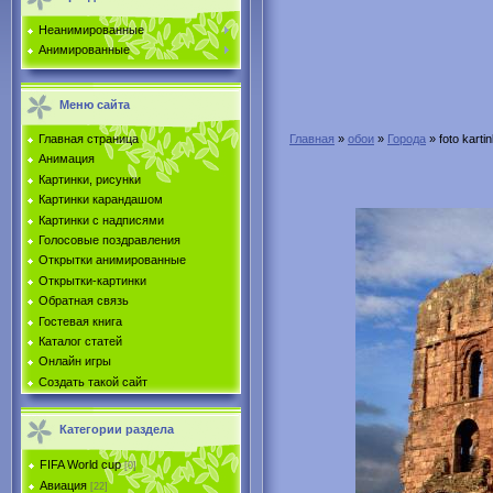
Неанимированные
Анимированные
Меню сайта
Главная страница
Главная
»
обои
»
Города
» foto karti
Анимация
Картинки, рисунки
Картинки карандашом
Картинки с надписями
Голосовые поздравления
Открытки анимированные
Открытки-картинки
Обратная связь
Гостевая книга
Каталог статей
Онлайн игры
Создать такой сайт
Категории раздела
FIFA World cup
[0]
Авиация
[22]