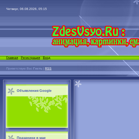
Четверг, 06.08.2026, 05:15
Главная
|
Регистрация
|
Вход
Приветствую Вас
Гость
|
RSS
Объявления Google
Праздники в мае