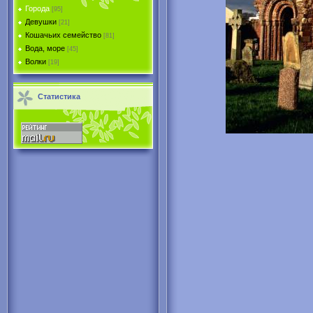
Города
[95]
Девушки
[21]
Кошачьих семейство
[81]
Вода, море
[45]
Волки
[19]
Статистика