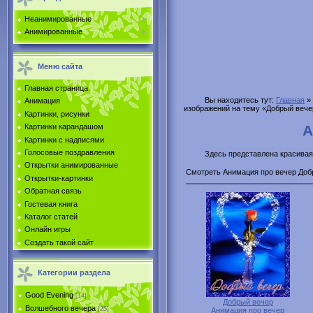
Неанимированные
Анимированные
Меню сайта
Главная страница
Вы находитесь тут:
Главная
»
Анимация
изображений на тему «Добрый вече
Картинки, рисунки
А
Картинки карандашом
Картинки с надписями
Голосовые поздравления
Здесь представлена красивая
Открытки анимированные
Смотреть Анимация про вечер Добр
Открытки-картинки
Обратная связь
Гостевая книга
Каталог статей
Онлайн игры
Создать такой сайт
Категории раздела
Good Evening
[14]
Добрый вечер
Волшебного вечера
[25]
Анимация про вечер