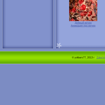
Добрый вечер
Анимация про вечер
© yolbars77, 2013 г
ZdesV