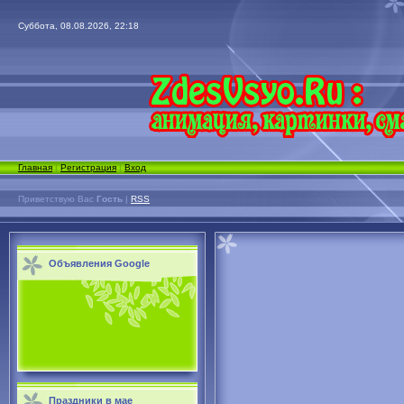
Суббота, 08.08.2026, 22:18
Главная
|
Регистрация
|
Вход
Приветствую Вас
Гость
|
RSS
Объявления Google
Праздники в мае