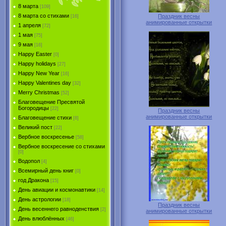
8 марта
[109]
8 марта со стихами
Праздник весны
[16]
анимированные открытки
1 апреля
[72]
1 мая
[75]
9 мая
[16]
Happy Easter
[0]
Happy holidays
[27]
Happy New Year
[16]
Happy Valentines day
[32]
Merry Christmas
[52]
Благовещение Пресвятой
Богородицы
[22]
Праздник весны
анимированные открытки
Благовещение стихи
[8]
Великий пост
[22]
Вербное воскресенье
[58]
Вербное воскресение со стихами
[0]
Водопол
[4]
Всемирный день книг
[0]
год Дракона
[15]
День авиации и космонавтики
[14]
День астрологии
[18]
Праздник весны
День весеннего равноденствия
[2]
анимированные открытки
День влюблённых
[46]